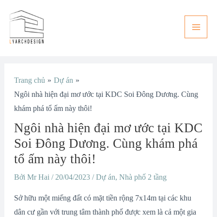
Nhảy
Main
tới
Men
nội
dung
Điều
Trang chủ
Dự án
hướng
Ngôi nhà hiện đại mơ ước tại KDC Soi Đông Dương. Cùng
bài
khám phá tổ ấm này thôi!
viết
Ngôi nhà hiện đại mơ ước tại KDC
Soi Đông Dương. Cùng khám phá
tổ ấm này thôi!
Bởi
Mr Hai
/
20/04/2023
/
Dự án
,
Nhà phố 2 tầng
Sở hữu một miếng đất có mặt tiền rộng 7x14m tại các khu
dân cư gần với trung tâm thành phố được xem là cả một gia