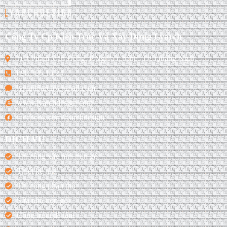
Công Ty Cp Kiến Trúc Và Xây Dựng Lyarch
164 Phạm Văn Đồng, P.Nghĩa Chánh, TP. Quảng Ngãi
098 386 10 24
lygia86arch@gmail.com
www.lyarchdesign.com
facebook.com/lyarchdesign
DỊCH VỤ
Thi công xây nhà trọn gói
Thiết kế nhà
Thi công phần thô
Sửa nhà trọn gói
Công trình đã làm