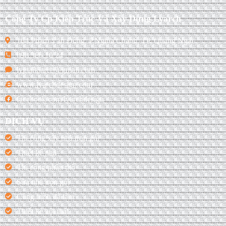
Công Ty Cp Kiến Trúc Và Xây Dựng Lyarch
164 Phạm Văn Đồng, P.Nghĩa Chánh, TP. Quảng Ngãi
098 386 10 24
lygia86arch@gmail.com
www.lyarchdesign.com
facebook.com/lyarchdesign
DỊCH VỤ
Thi công xây nhà trọn gói
Thiết kế nhà
Thi công phần thô
Sửa nhà trọn gói
Công trình đã làm
Thiết kế nội thất