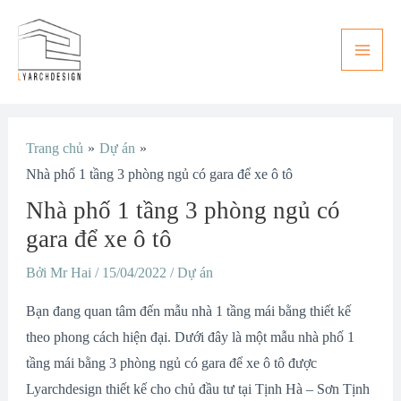
Nhảy
Main
tới
Men
nội
dung
Điều
Trang chủ
Dự án
hướng
Nhà phố 1 tầng 3 phòng ngủ có gara để xe ô tô
bài
Nhà phố 1 tầng 3 phòng ngủ có
viết
gara để xe ô tô
Bởi
Mr Hai
/
15/04/2022
/
Dự án
Bạn đang quan tâm đến mẫu nhà 1 tầng mái bằng thiết kế
theo phong cách hiện đại. Dưới đây là một mẫu nhà phố 1
tầng mái bằng 3 phòng ngủ có gara để xe ô tô được
Lyarchdesign thiết kế cho chủ đầu tư tại Tịnh Hà – Sơn Tịnh