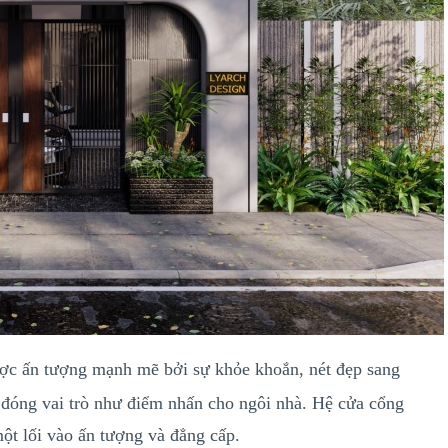
ược ấn tượng mạnh mẽ bởi sự khỏe khoắn, nét đẹp sang
, đóng vai trò như điểm nhấn cho ngôi nhà. Hệ cửa cổng
một lối vào ấn tượng và đẳng cấp.