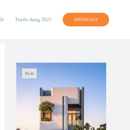
ức
Tuyển dụng 2025
0983861024
Dự án