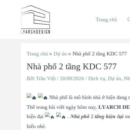
Nhảy
tới
Trang chủ
G
nội
dung
Điều
Trang chủ
Dự án
Nhà phố 2 tầng KDC 577
hướng
Nhà phố 2 tầng KDC 577
bài
viết
Bởi
Trần Việt
/
20/08/2024
/
Dịch vụ
,
Dự án
,
Nh
Nhà phố là mô hình nhà ở hiện đang r
Thế trong bài viết ngày hôm nay, 𝐋𝐘𝐀𝐑𝐂𝐇 𝐃
hiện đại
. 𝑵𝒉𝒂̀ 𝒑𝒉𝒐̂́ 2 𝒕𝒂̂̀𝒏𝒈 𝒉𝒊
hiểu nhé.