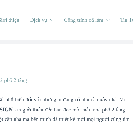
iới thiệu
Dịch vụ
Công trình đã làm
Tin T
à phố 2 tầng
ất phổ biến đối với những ai đang có nhu cầu xây nhà. Vì
𝐒𝐈𝐆𝐍 xin giới thiệu đến bạn đọc một mẫu nhà phố 2 tầng
𝒆̣̂𝒏 đ𝒂̣𝒊 một căn nhà mà bên mình đã thiết kế mời mọi người cùng tìm