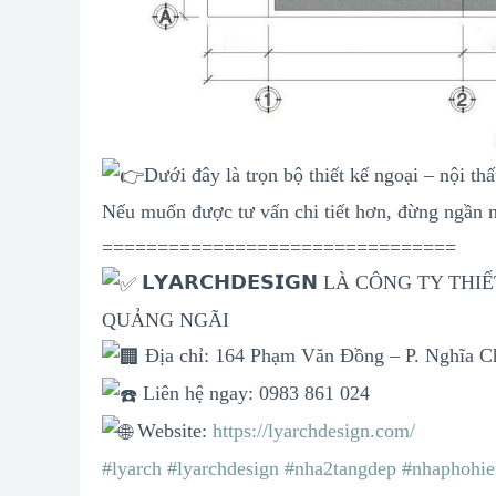
Dưới đây là trọn bộ thiết kế ngoại – nội th
Nếu muốn được tư vấn chi tiết hơn, đừng ngần n
================================
𝗟𝗬𝗔𝗥𝗖𝗛𝗗𝗘𝗦𝗜𝗚𝗡 LÀ CÔNG TY
QUẢNG NGÃI
Địa chỉ: 164 Phạm Văn Đồng – P. Nghĩa C
Liên hệ ngay: 0983 861 024
Website:
https://lyarchdesign.com/
#lyarch
#lyarchdesign
#nha2tangdep
#nhaphohie