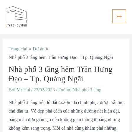
Nhảy
Main
tới
Men
nội
dung
Điều
Trang chủ
Dự án
hướng
Nhà phố 3 tầng hẻm Trần Hưng Đạo – Tp. Quảng Ngãi
bài
Nhà phố 3 tầng hẻm Trần Hưng
viết
Đạo – Tp. Quảng Ngãi
Bởi
Mr Hai
/
23/02/2023
/
Dự án
,
Nhà phố 3 tầng
Nhà phố 3 tầng trên lô đất 4x20m đã chinh phục được trái tim
chủ đầu tư. Vẻ đẹp phá cách của những đường nét hiện đại,
bảng màu đơn giản tạo nên không gian thông thoáng nhưng
không kém sang trọng. Mời cả nhà cùng khám phá những