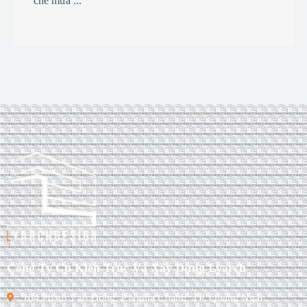
che mưa ...
Công Ty Cp Kiến Trúc Và Xây Dựng Lyarch
164 Phạm Văn Đồng, P.Nghĩa Chánh, TP. Quảng Ngãi