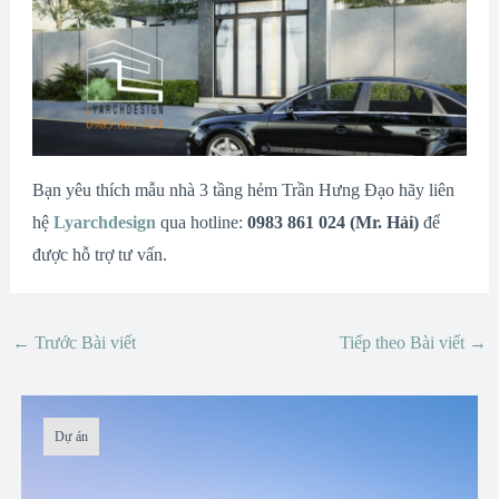
Bạn yêu thích mẫu nhà 3 tầng hẻm Trần Hưng Đạo hãy liên
hệ
Lyarchdesign
qua hotline:
0983 861 024 (Mr. Hải)
để
được hỗ trợ tư vấn.
←
Trước Bài viết
Tiếp theo Bài viết
→
Dự án