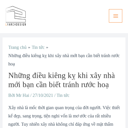
Nhảy
Main
tới
Men
nội
dung
Điều
Trang chủ
Tin tức
hướng
Những điều kiêng kỵ khi xây nhà mới bạn cần biết tránh rước
bài
hoạ
viết
Những điều kiêng kỵ khi xây nhà
mới bạn cần biết tránh rước hoạ
Bởi
Mr Hai
/
27/10/2021
/
Tin tức
Xây nhà là mốc thời gian quan trọng của đời người. Việc thiết
kế đẹp, sang trọng, tiện nghi vốn là mơ ước của rất nhiều
người. Tuy nhiên xây nhà không chỉ đáp ứng về mặt thẩm