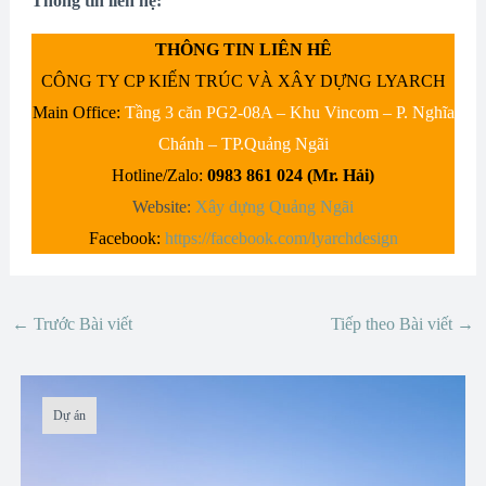
Thông tin liên hệ:
THÔNG TIN LIÊN HÊ
CÔNG TY CP KIẾN TRÚC VÀ XÂY DỰNG LYARCH
Main Office:
Tầng 3 căn PG2-08A – Khu Vincom – P. Nghĩa
Chánh – TP.Quảng Ngãi
Hotline/Zalo:
0983 861 024 (Mr. Hải)
Website:
Xây dựng Quảng Ngãi
Facebook:
https://facebook.com/lyarchdesign
←
Trước Bài viết
Tiếp theo Bài viết
→
Dự án