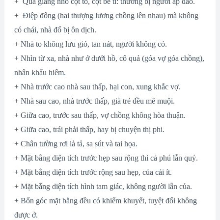
+ Quá giang nhỏ cột to, cột bé tí: thường bị người áp đảo.
+ Điệp đống (hai thượng lương chồng lên nhau) mà không
có chái, nhà đổ bị ôn dịch.
+ Nhà to không lưu gió, tan nát, người không có.
+ Nhìn từ xa, nhà như ở dưới hồ, cô quả (góa vợ góa chồng),
nhân khẩu hiếm.
+ Nhà trước cao nhà sau thấp, hại con, xung khắc vợ.
+ Nhà sau cao, nhà trước thấp, già trẻ đều mê muội.
+ Giữa cao, trước sau thấp, vợ chồng không hòa thuận.
+ Giữa cao, trái phải thấp, hay bị chuyện thị phi.
+ Chân tường rơi lả tả, sa sút và tai họa.
+ Mặt bằng diện tích trước hẹp sau rộng thì cả phú lẫn quý.
+ Mặt bằng diện tích trước rộng sau hẹp, của cải ít.
+ Mặt bằng diện tích hình tam giác, không người lẫn của.
+ Bốn góc mặt bằng đều có khiếm khuyết, tuyệt đối không
được ở.