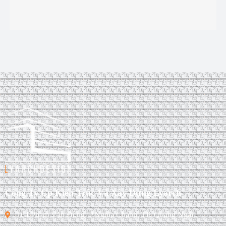
Công Ty Cp Kiến Trúc Và Xây Dựng Lyarch
164 Phạm Văn Đồng, P.Nghĩa Chánh, TP. Quảng Ngãi