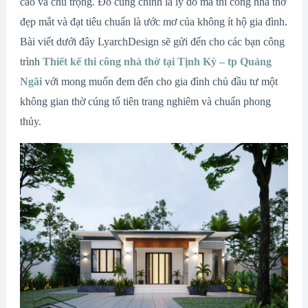
cao và chú trọng. Đó cũng chính là lý do mà thi công nhà thờ
đẹp mắt và đạt tiêu chuẩn là ước mơ của không ít hộ gia đình.
Bài viết dưới đây LyarchDesign sẽ gửi đến cho các bạn công
trình
Thiết kế thi công nhà thờ tại Tịnh Kỳ – tp Quảng
Ngãi
với mong muốn đem đến cho gia đình chủ đầu tư một
không gian thờ cúng tổ tiên trang nghiêm và chuẩn phong
thủy.