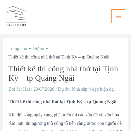
Nhảy
Main
tới
Men
nội
dung
Điều
Trang chủ
Dự án
hướng
Thiết kế thi công nhà thờ tại Tịnh Kỳ – tp Quảng Ngãi
bài
Thiết kế thi công nhà thờ tại Tịnh
viết
Kỳ – tp Quảng Ngãi
Bởi
Mr Hai
/
23/07/2020
/
Dự án
,
Nhà cấp 4 đẹp hiện đại
Thiết kế thi công nhà thờ tại Tịnh Kỳ – tp Quảng Ngãi
Khi đời sống ngày càng phát triển thì các vấn đề về văn hóa
tâm linh, tín ngưỡng thờ cúng tổ tiên càng được con người đề