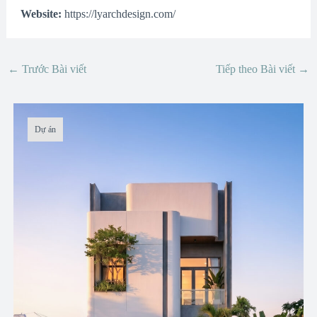
Website:
https://lyarchdesign.com/
←
Trước Bài viết
Tiếp theo Bài viết
→
Dự án