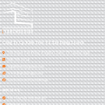
Công Ty Cp Kiến Trúc Và Xây Dựng Lyarch
164 Phạm Văn Đồng, P.Nghĩa Chánh, TP. Quảng Ngãi
098 386 10 24
lygia86arch@gmail.com
www.lyarchdesign.com
facebook.com/lyarchdesign
DỊCH VỤ
Thi công xây nhà trọn gói
Thiết kế nhà