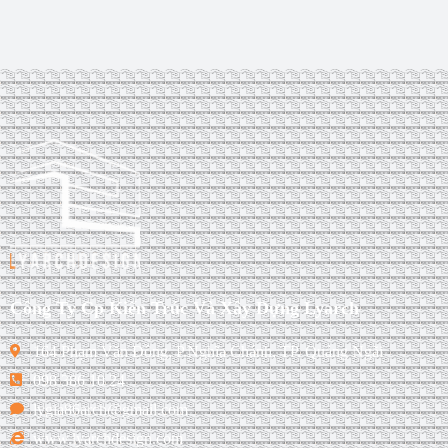
Công Ty Cp Kiến Trúc Và Xây Dựng Lyarch
164 Phạm Văn Đồng, P.Nghĩa Chánh, TP. Quảng Ngãi
098 386 10 24
lygia86arch@gmail.com
www.lyarchdesign.com