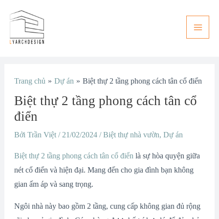
Nhảy
Main
tới
Men
nội
dung
Điều
Trang chủ
Dự án
Biệt thự 2 tầng phong cách tân cổ điển
hướng
Biệt thự 2 tầng phong cách tân cổ
bài
viết
điển
Bởi
Trần Việt
/
21/02/2024
/
Biệt thự nhà vườn
,
Dự án
Biệt thự 2 tầng phong cách tân cổ điển
là sự hòa quyện giữa
nét cổ điển và hiện đại. Mang đến cho gia đình bạn không
gian ấm áp và sang trọng.
Ngôi nhà này bao gồm 2 tầng, cung cấp không gian đủ rộng