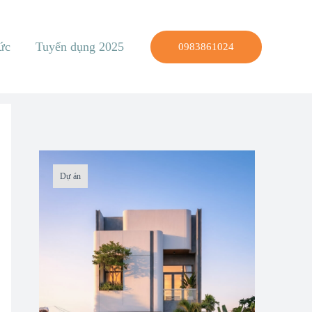
ức
Tuyển dụng 2025
0983861024
Dự án