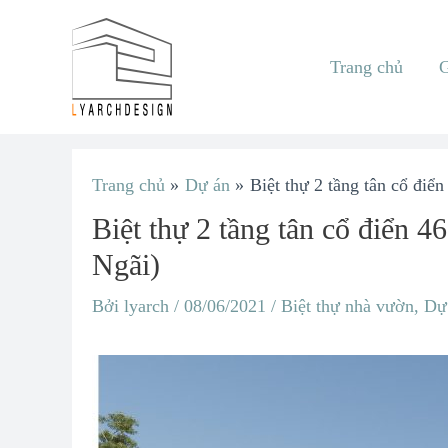
Nhảy
tới
Trang chủ
G
nội
dung
Điều
Trang chủ
Dự án
Biệt thự 2 tầng tân cổ đ
hướng
Biệt thự 2 tầng tân cổ điể
bài
Ngãi)
viết
Bởi
lyarch
/
08/06/2021
/
Biệt thự nhà vườn
,
Dự