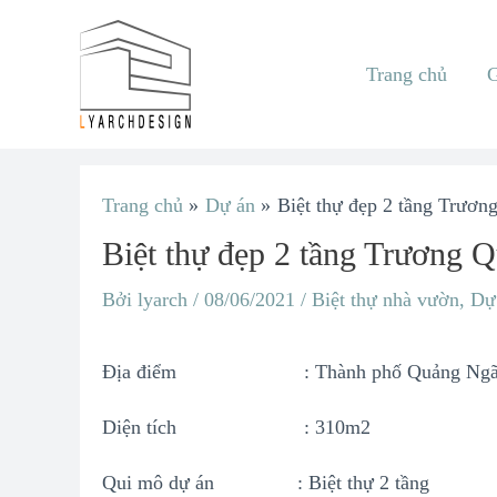
Nhảy
tới
Trang chủ
G
nội
dung
Điều
Trang chủ
Dự án
Biệt thự đẹp 2 tầng Trươ
hướng
Biệt thự đẹp 2 tầng Trương
bài
viết
Bởi
lyarch
/
08/06/2021
/
Biệt thự nhà vườn
,
Dự
Địa điểm : Thành phố Quảng Ngã
Diện tích : 310m2
Qui mô dự án : Biệt thự 2 tầng