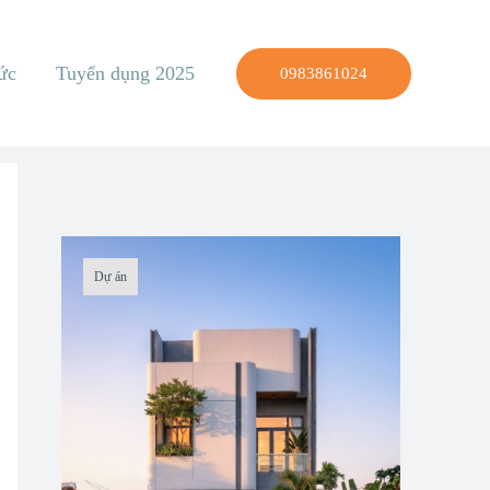
ức
Tuyển dụng 2025
0983861024
Dự án