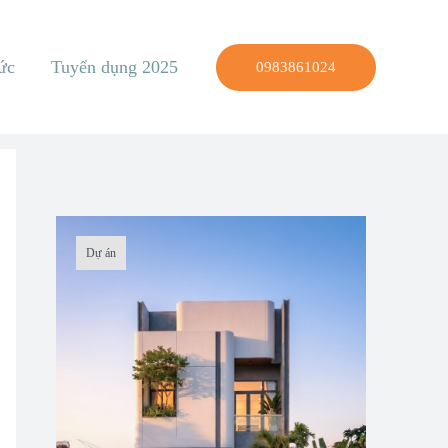
ức
Tuyển dụng 2025
0983861024
Dự án