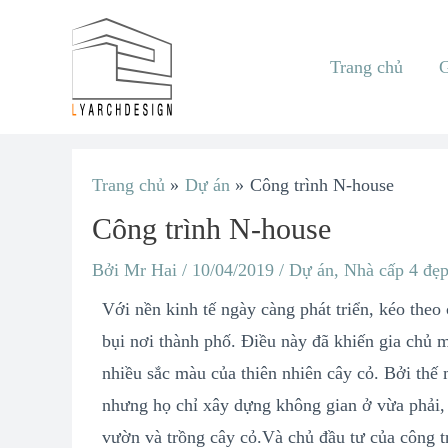
Nhảy
tới
Trang chủ
G
nội
dung
Điều
Trang chủ
Dự án
Công trình N-house
hướng
Công trình N-house
bài
viết
Bởi
Mr Hai
/
10/04/2019
/
Dự án
,
Nhà cấp 4 đẹp
Với nền kinh tế ngày càng phát triển, kéo theo
bụi nơi thành phố. Điều này đã khiến gia chủ
nhiều sắc màu của thiên nhiên cây cỏ. Bởi thế 
nhưng họ chỉ xây dựng không gian ở vừa phải,
vườn và trồng cây cỏ.Và chủ đầu tư của công t