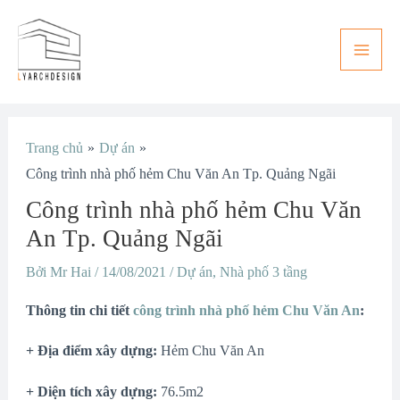
Nhảy
Main
tới
Men
nội
dung
Điều
Trang chủ
Dự án
hướng
Công trình nhà phố hẻm Chu Văn An Tp. Quảng Ngãi
bài
Công trình nhà phố hẻm Chu Văn
viết
An Tp. Quảng Ngãi
Bởi
Mr Hai
/
14/08/2021
/
Dự án
,
Nhà phố 3 tầng
Thông tin chi tiết
công trình nhà phố hẻm Chu Văn An
:
+ Địa điểm xây dựng:
Hẻm Chu Văn An
+ Diện tích xây dựng:
76.5m2