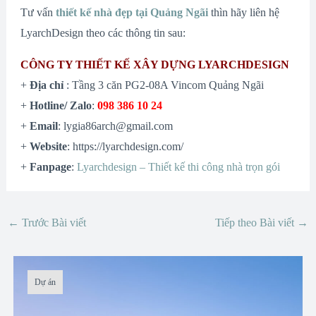
Tư vấn
thiết kế nhà đẹp tại Quảng Ngãi
thìn hãy liên hệ
LyarchDesign theo các thông tin sau:
CÔNG TY THIẾT KẾ XÂY DỰNG LYARCHDESIGN
+
Địa chỉ
: Tầng 3 căn PG2-08A Vincom Quảng Ngãi
+
Hotline/ Zalo
:
098 386 10 24
+
Email
: lygia86arch@gmail.com
+
Website
: https://lyarchdesign.com/
+
Fanpage
:
Lyarchdesign – Thiết kế thi công nhà trọn gói
←
Trước Bài viết
Tiếp theo Bài viết
→
Dự án