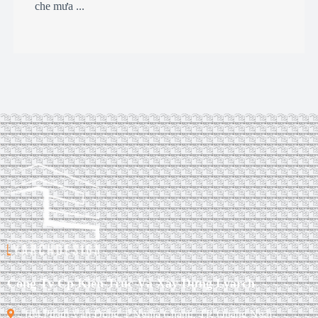
che mưa ...
Công Ty Cp Kiến Trúc Và Xây Dựng Lyarch
164 Phạm Văn Đồng, P.Nghĩa Chánh, TP. Quảng Ngãi