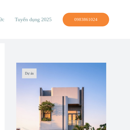
ức
Tuyển dụng 2025
0983861024
Dự án