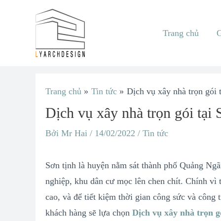
Nhảy
tới
Trang chủ
G
nội
dung
Điều
Trang chủ
Tin tức
Dịch vụ xây nhà trọn gói 
hướng
Dịch vụ xây nhà trọn gói tại
bài
viết
Bởi
Mr Hai
/
14/02/2022
/
Tin tức
Sơn tịnh là huyện nằm sát thành phố Quảng Ngãi 
nghiệp, khu dân cư mọc lên chen chít. Chính vì
cao, và để tiết kiệm thời gian công sức và công
khách hàng sẽ lựa chọn
Dịch vụ xây nhà trọn g