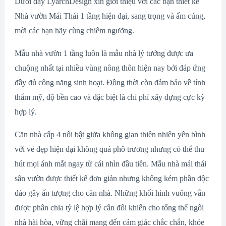
Dưới đây LyarchDesign xin giới thiệu với các bạn thiết kế
Nhà vườn Mái Thái 1 tầng hiện đại, sang trọng và ấm cúng,
mời các bạn hãy cùng chiêm ngưỡng.
Mẫu nhà vườn 1 tầng luôn là mẫu nhà lý tưởng được ưa
chuộng nhất tại nhiều vùng nông thôn hiện nay bởi đáp ứng
đầy đủ công năng sinh hoạt. Đồng thời còn đảm bảo về tính
thẩm mỹ, độ bền cao và đặc biệt là chi phí xây dựng cực kỳ
hợp lý.
Căn nhà cấp 4 nổi bật giữa không gian thiên nhiên yên bình
với vẻ đẹp hiện đại không quá phô trương nhưng có thể thu
hút mọi ánh mắt ngay từ cái nhìn đầu tiên. Mẫu nhà mái thái
sân vườn được thiết kế đơn giản nhưng không kém phần độc
đáo gây ấn tượng cho căn nhà. Những khối hình vuông vắn
được phân chia tỷ lệ hợp lý cân đối khiến cho tổng thể ngôi
nhà hài hòa, vững chãi mang đến cảm giác chắc chắn, khỏe