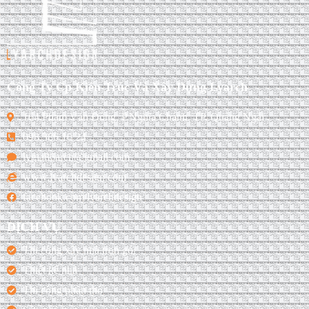
Công Ty Cp Kiến Trúc Và Xây Dựng Lyarch
164 Phạm Văn Đồng, P.Nghĩa Chánh, TP. Quảng Ngãi
098 386 10 24
lygia86arch@gmail.com
www.lyarchdesign.com
facebook.com/lyarchdesign
DỊCH VỤ
Thi công xây nhà trọn gói
Thiết kế nhà
Thi công phần thô