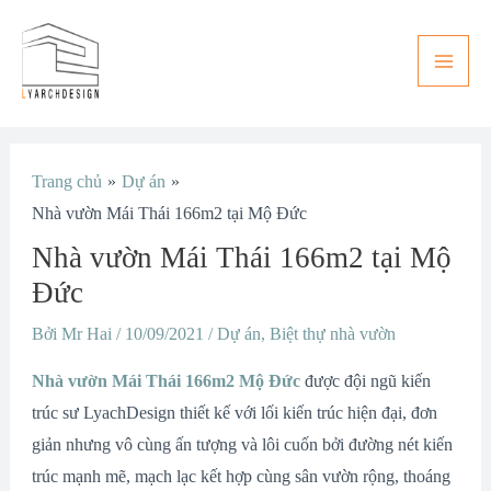
Nhảy
Main
tới
Men
nội
dung
Điều
Trang chủ
Dự án
hướng
Nhà vườn Mái Thái 166m2 tại Mộ Đức
bài
Nhà vườn Mái Thái 166m2 tại Mộ
viết
Đức
Bởi
Mr Hai
/
10/09/2021
/
Dự án
,
Biệt thự nhà vườn
Nhà vườn Mái Thái 166m2 Mộ Đức
được đội ngũ kiến
trúc sư LyachDesign thiết kế với lối kiến trúc hiện đại, đơn
giản nhưng vô cùng ấn tượng và lôi cuốn bởi đường nét kiến
trúc mạnh mẽ, mạch lạc kết hợp cùng sân vườn rộng, thoáng