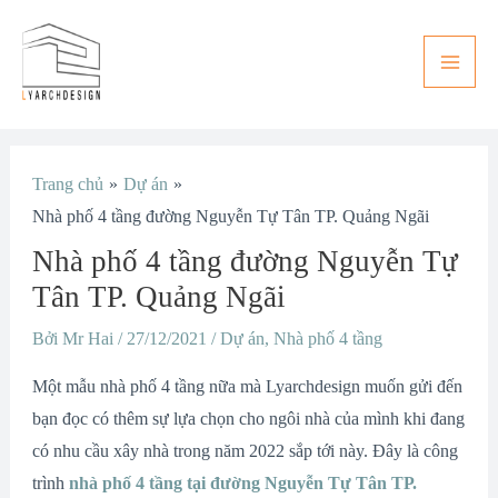
Nhảy
Main
tới
Men
nội
dung
Điều
Trang chủ
Dự án
hướng
Nhà phố 4 tầng đường Nguyễn Tự Tân TP. Quảng Ngãi
bài
Nhà phố 4 tầng đường Nguyễn Tự
viết
Tân TP. Quảng Ngãi
Bởi
Mr Hai
/
27/12/2021
/
Dự án
,
Nhà phố 4 tầng
Một mẫu nhà phố 4 tầng nữa mà Lyarchdesign muốn gửi đến
bạn đọc có thêm sự lựa chọn cho ngôi nhà của mình khi đang
có nhu cầu xây nhà trong năm 2022 sắp tới này. Đây là công
trình
nhà phố 4 tầng tại đường Nguyễn Tự Tân TP.