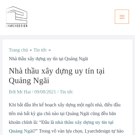
Nhảy
Main
tới
Men
nội
dung
Điều
Trang chủ
Tin tức
hướng
Nhà thầu xây dựng uy tín tại Quảng Ngãi
bài
Nhà thầu xây dựng uy tín tại
viết
Quảng Ngãi
Bởi
Mr Hai
/
09/08/2021
/
Tin tức
Khi bắt đầu lên kế hoạch xây dựng một ngôi nhà, điều đầu
tiên mà bất kỳ gia chủ nào tại Quảng Ngãi cũng đều băn
khoăn chính là: “Đâu là
nhà thầu xây dựng uy tín tại
Quảng Ngãi
?” Trong vô vàn lựa chọn, Lyarchdesign tự hào