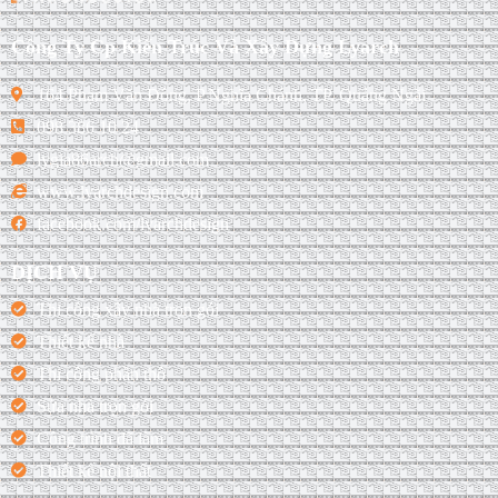
Công Ty Cp Kiến Trúc Và Xây Dựng Lyarch
164 Phạm Văn Đồng, P.Nghĩa Chánh, TP. Quảng Ngãi
098 386 10 24
lygia86arch@gmail.com
www.lyarchdesign.com
facebook.com/lyarchdesign
DỊCH VỤ
Thi công xây nhà trọn gói
Thiết kế nhà
Thi công phần thô
Sửa nhà trọn gói
Công trình đã làm
Thiết kế nội thất