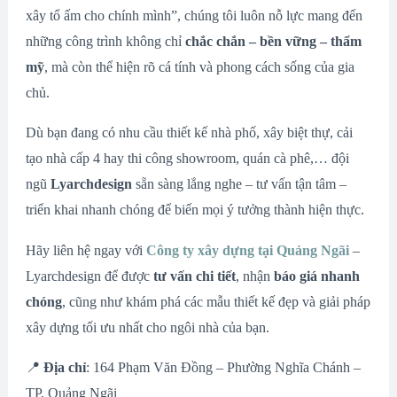
xây tổ ấm cho chính mình”, chúng tôi luôn nỗ lực mang đến
những công trình không chỉ
chắc chắn – bền vững – thẩm
mỹ
, mà còn thể hiện rõ cá tính và phong cách sống của gia
chủ.
Dù bạn đang có nhu cầu thiết kế nhà phố, xây biệt thự, cải
tạo nhà cấp 4 hay thi công showroom, quán cà phê,… đội
ngũ
Lyarchdesign
sẵn sàng lắng nghe – tư vấn tận tâm –
triển khai nhanh chóng để biến mọi ý tưởng thành hiện thực.
Hãy liên hệ ngay với
Công ty xây dựng tại Quảng Ngãi
–
Lyarchdesign để được
tư vấn chi tiết
, nhận
báo giá nhanh
chóng
, cũng như khám phá các mẫu thiết kế đẹp và giải pháp
xây dựng tối ưu nhất cho ngôi nhà của bạn.
📍
Địa chỉ
: 164 Phạm Văn Đồng – Phường Nghĩa Chánh –
TP. Quảng Ngãi