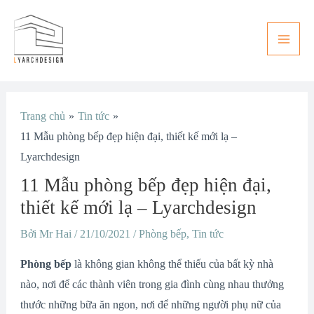
Nhảy
Main
tới
Men
nội
dung
Điều
Trang chủ
Tin tức
hướng
11 Mẫu phòng bếp đẹp hiện đại, thiết kế mới lạ –
bài
Lyarchdesign
viết
11 Mẫu phòng bếp đẹp hiện đại,
thiết kế mới lạ – Lyarchdesign
Bởi
Mr Hai
/
21/10/2021
/
Phòng bếp
,
Tin tức
Phòng bếp
là không gian không thể thiếu của bất kỳ nhà
nào, nơi để các thành viên trong gia đình cùng nhau thưởng
thước những bữa ăn ngon, nơi để những người phụ nữ của