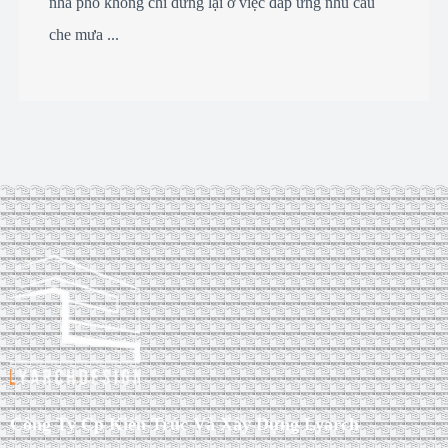
nhà phố không chỉ dừng lại ở việc đáp ứng nhu cầu
che mưa ...
Công Ty Cp Kiến Trúc Và Xây Dựng Lyarch