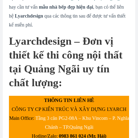
hay cần tư vấn
mẫu nhà bếp đẹp hiện đại
, bạn có thể liên
hệ
Lyarchdesign
qua các thông tin sau để được tư vấn thiết
kế miễn phí.
Lyarchdesign – Đơn vị
thiết kế thi công nội thất
tại Quảng Ngãi uy tín
chất lượng:
THÔNG TIN LIÊN HÊ
CÔNG TY CP KIẾN TRÚC VÀ XÂY DỰNG LYARCH
Main Office:
Tầng 3 căn PG2-08A – Khu Vincom – P. Nghĩa
Chánh – TP.Quảng Ngãi
Hotline/Zalo:
0983 861 024 (Mr. Hải)