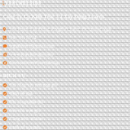
Công Ty Cp Kiến Trúc Và Xây Dựng Lyarch
164 Phạm Văn Đồng, P.Nghĩa Chánh, TP. Quảng Ngãi
098 386 10 24
lygia86arch@gmail.com
www.lyarchdesign.com
facebook.com/lyarchdesign
DỊCH VỤ
Thi công xây nhà trọn gói
Thiết kế nhà
Thi công phần thô
Sửa nhà trọn gói
Công trình đã làm
Thiết kế nội thất