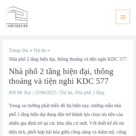
Nhảy
Main
tới
Men
nội
dung
Điều
Trang chủ
Dự án
hướng
Nhà phố 2 tầng hiện đại, thông thoáng và tiện nghi KDC 577
bài
Nhà phố 2 tầng hiện đại, thông
viết
thoáng và tiện nghi KDC 577
Bởi
Mr Hai
/
25/06/2025
/
Dự án
,
Nhà phố 2 tầng
Trong xu hướng phát triển đô thị hiện nay, những mẫu nhà
phố 2 tầng hiện đại đang dần trở thành lựa chọn ưu tiên của
nhiều gia đình trẻ tại các khu dân cư mới. Với thiết kế tối ưu
diện tích, phối hợp hài hòa giữa công năng và thẩm mỹ, công